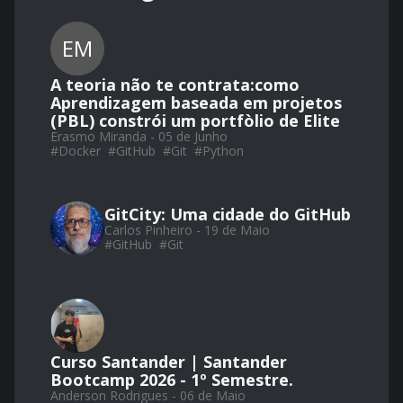
EM
A teoria não te contrata:como
Aprendizagem baseada em projetos
(PBL) constrói um portfòlio de Elite
Erasmo Miranda - 05 de Junho
#
Docker
#
GitHub
#
Git
#
Python
GitCity: Uma cidade do GitHub
Carlos Pinheiro - 19 de Maio
#
GitHub
#
Git
Curso Santander | Santander
Bootcamp 2026 - 1º Semestre.
Anderson Rodrigues - 06 de Maio