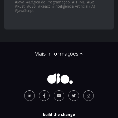
#
Java
#
Lógica de Programação
#
HTML
#
Git
#
Rust
#
CSS
#
React
#
Inteligência Artificial (IA)
#
JavaScript
Mais informações
build the change