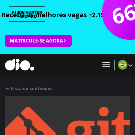
6
Receba as melhores vagas +2.150 cursos 
MATRICULE-SE AGORA
Lista de conteúdos