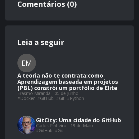
Comentários (0)
Leia a seguir
EM
A teoria não te contrata:como
Aprendizagem baseada em projetos
(PBL) constrói um portfòlio de Elite
Erasmo Miranda - 05 de Junho
#
Docker
#
GitHub
#
Git
#
Python
GitCity: Uma cidade do GitHub
Carlos Pinheiro - 19 de Maio
#
GitHub
#
Git