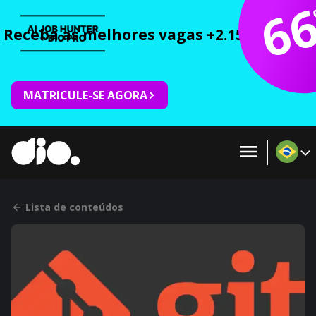
6
Receba as melhores vagas +2.150 cursos 
MATRICULE-SE AGORA
Lista de conteúdos