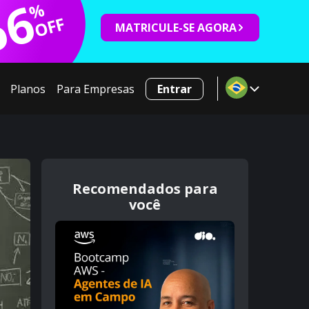
66
%
OFF
MATRICULE-SE AGORA
Planos
Para Empresas
Entrar
Recomendados para
você