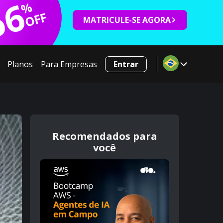
66
%
OFF
MATRICULE-SE AGORA
Planos
Para Empresas
Entrar
Recomendados para
você