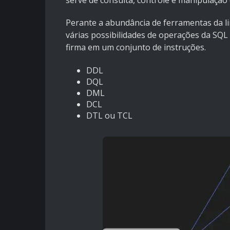
serve de consulta, controle e manipulação
Perante a abundância de ferramentas da 
várias possibilidades de operações da SQ
firma em um conjunto de instruções.
DDL
DQL
DML
DCL
DTL ou TCL