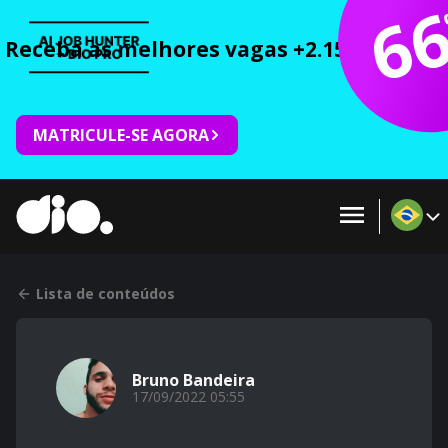
6
Receba as melhores vagas +2.150 cursos 
MATRICULE-SE AGORA
Lista de conteúdos
Bruno Bandeira
17/09/2022 05:55