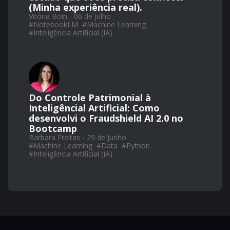
(Minha experiência real).
Vitória Boin - 06 de Julho
#
NotebookLM
#
Machine Learning
#
Inteligência Artificial (IA)
Do Controle Patrimonial à
Inteligêncial Artificial: Como
desenvolvi o Fraudshield AI 2.0 no
Bootcamp
Barbara Freitas - 29 de Junho
#
Machine Learning
#
Data
#
Python
#
Inteligência Artificial (IA)