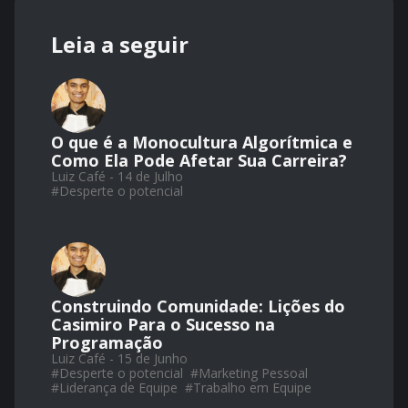
Leia a seguir
O que é a Monocultura Algorítmica e
Como Ela Pode Afetar Sua Carreira?
Luiz Café - 14 de Julho
#
Desperte o potencial
Construindo Comunidade: Lições do
Casimiro Para o Sucesso na
Programação
Luiz Café - 15 de Junho
#
Desperte o potencial
#
Marketing Pessoal
#
Liderança de Equipe
#
Trabalho em Equipe