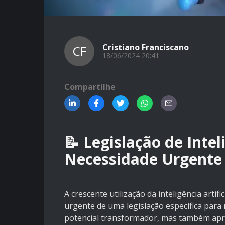
Cristiano Franciscano
CF
18/06/2024 20:41
Compartilhe
📝 Legislação de Intel
Necessidade Urgente 
A crescente utilização da inteligência artif
urgente de uma legislação específica para r
potencial transformador, mas também apres