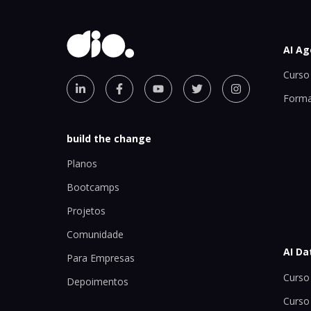
AI Ag
Curso 
Forma
build the change
Planos
Bootcamps
Projetos
Comunidade
AI Da
Para Empresas
Curso 
Depoimentos
Curso