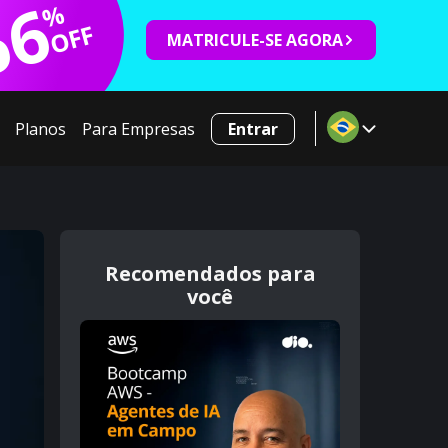
66
%
OFF
MATRICULE-SE AGORA
Planos
Para Empresas
Entrar
Recomendados para
você