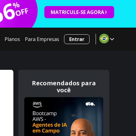
66
%
OFF
MATRICULE-SE AGORA
Planos
Para Empresas
Entrar
Recomendados para
você