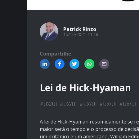
Patrick Rinzo
15/10/2021 11:18
Compartilhe
Lei de Hick-Hyaman
#
UX/UI
#
UX/UI
#
UX/UI
#
UX/UI
#
UX/UI
A lei de Hick-Hyaman resumidamente se ref
maior será o tempo e o processo de decisã
um britânico e um americano, William Ed