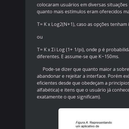
colocaram usuários em diversas situaçõe
quanto mais estímulos eram oferecidos ma
T= K x Log2(N+1), caso as opções tenham 
ou
T= K x Σi Log (1+ 1/pi), onde p é probabil
diferentes. E assume-se que K~150ms.
Pode-se dizer que quanto maior a sobrec
abandonar e rejeitar a interface. Porém e
eficientes desde que obedeçam a princípi
alfabética) e itens que o usuário já conhe
exatamente o que significam).