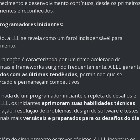
hecimento e desenvolvimento contínuos, desde os primeiro
rientes e reconhecidos.
rogramadores Iniciantes:
 a LLL se revela como um farol indispensável para
imento:
ramação é caracterizada por um ritmo acelerado de
entas e frameworks surgindo frequentemente. A LLL garant
ados com as últimas tendências
, permitindo que se
cado e permaneçam competitivos.
rnada de um programador iniciante é repleta de desafios e
LLL, os iniciantes
aprimoram suas habilidades técnicas
ação, resolução de problemas, design de software e testes.
onais mais
versáteis e preparados para os desafios do dia
lém de simplesmente escrever códigos. A LLL incentiva os