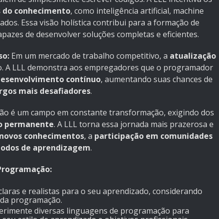
s do conhecimento
, como inteligência artificial, machine
ados. Essa visão holística contribui para a formação de
capazes de desenvolver soluções completas e eficientes.
so:
Em um mercado de trabalho competitivo, a
atualização
o. A LLL demonstra aos empregadores que o programador
esenvolvimento contínuo
, aumentando suas chances de
rgos mais desafiadores
.
o é um campo em constante transformação, exigindo dos
o permanente
. A LLL torna essa jornada mais prazerosa e
 novos conhecimentos
, a
participação em comunidades
todos de aprendizagem
.
 Programação:
laras e realistas para o seu aprendizado, considerando
a da programação.
rimente diversas linguagens de programação para