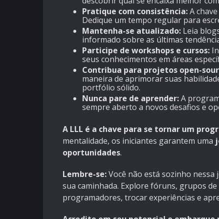
descobrir qual se encaixa melhor com 
Pratique com consistência:
A chave 
Dedique um tempo regular para escre
Mantenha-se atualizado:
Leia blogs
informado sobre as últimas tendênci
Participe de workshops e cursos:
In
seus conhecimentos em áreas especí
Contribua para projetos open-sour
maneira de aprimorar suas habilida
portfólio sólido.
Nunca pare de aprender:
A programa
sempre aberto a novos desafios e op
A LLL é a chave para se tornar um prog
mentalidade, os iniciantes garantem uma
j
oportunidades
.
Lembre-se:
Você não está sozinho nessa j
sua caminhada. Explore fóruns, grupos de 
programadores, trocar experiências e apr