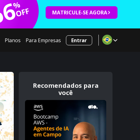
66
%
OFF
MATRICULE-SE AGORA
Planos
Para Empresas
Entrar
Recomendados para
você