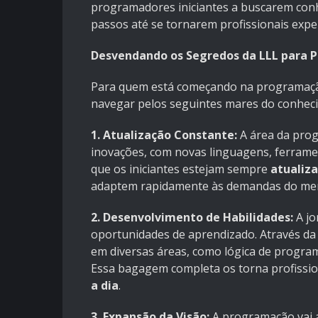
programadores iniciantes a buscarem con
passos até se tornarem profissionais expe
Desvendando os Segredos da LLL para P
Para quem está começando na programação,
navegar pelos seguintes mares do conhec
1. Atualização Constante:
A área da prog
inovações, com novas linguagens, ferram
que os iniciantes estejam sempre
atualiz
adaptem rapidamente às demandas do mer
2. Desenvolvimento de Habilidades:
A jo
oportunidades de aprendizado. Através da 
em diversas áreas, como lógica de program
Essa bagagem completa os torna profissi
a dia
.
3. Expansão da Visão:
A programação vai a