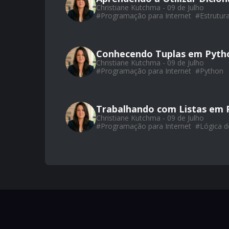
Christiane Kutchma - 09 de Julho
#
Programação para Internet
#
Estrutur
Conhecendo Tuplas em Pyth
Christiane Kutchma - 09 de Julho
#
Programação para Internet
#
Python
Trabalhando com Listas em 
Christiane Kutchma - 09 de Julho
#
Programação para Internet
#
Lógica 