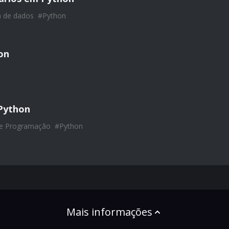
a de dados
#
Python
on
Python
de Programação
#
Python
Mais informações