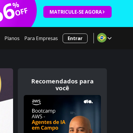
66
%
OFF
MATRICULE-SE AGORA
Planos
Para Empresas
Entrar
Recomendados para
você