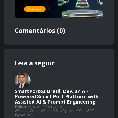
Comentários (0)
Leia a seguir
SmartPortos Brasil: Dev. an AI-
Powered Smart Port Platform with
Assisted-AI & Prompt Engineering
Railson Arruda - 14 de Julho
#
Claude Code
#
Claude 3
#
Python
#
ChatGPT
#
JavaScript