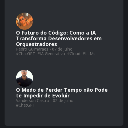
O Futuro do Código: Como a IA
Transforma Desenvolvedores em
Orquestradores
Pedro Guimarães - 07 de Julho
#
ChatGPT
#
IA Generativa
#
Cloud
#
LLMs
O Medo de Perder Tempo não Pode
te Impedir de Evoluir
Vanderson Castro - 02 de Julho
#
ChatGPT