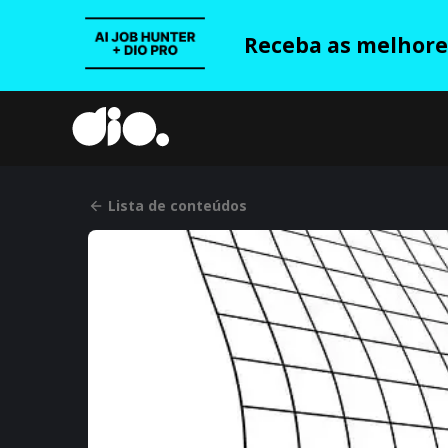
Receba as melhores
Lista de conteúdos