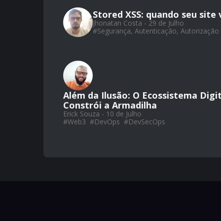
Stored XSS: quando seu site 
Jhonatan Costa - 29 de Julho
#
Segurança, Autenticação, Autorização
Além da Ilusão: O Ecossistema Digi
Constrói a Armadilha
Erick Souza - 10 de Julho
#
Web3
#
DevOps
#
DevSecOps