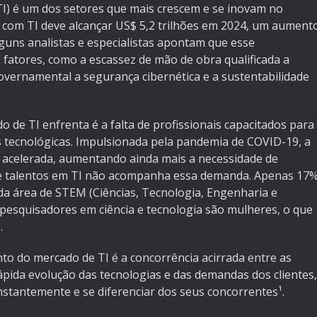
I) é um dos setores que mais crescem e se inovam no
 com TI deve alcançar US$ 5,2 trilhões em 2024, um aument
lguns analistas e especialistas apontam que esse
 fatores, como a escassez de mão de obra qualificada a
vernamental a segurança cibernética e a sustentabilidade
 de TI enfrenta é a falta de profissionais capacitados para
 tecnológicas. Impulsionada pela pandemia de COVID-19, a
oi acelerada, aumentando ainda mais a necessidade de
a de talentos em TI não acompanha essa demanda. Apenas 17
da área de STEM (Ciências, Tecnologia, Engenharia e
pesquisadores em ciência e tecnologia são mulheres, o que
.
to do mercado de TI é a concorrência acirrada entre as
pida evolução das tecnologias e das demandas dos clientes,
stantemente e se diferenciar dos seus concorrentes¹.