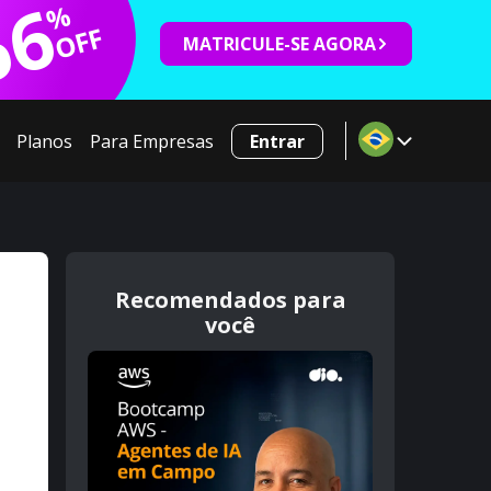
66
%
OFF
MATRICULE-SE AGORA
Planos
Para Empresas
Entrar
Recomendados para
você