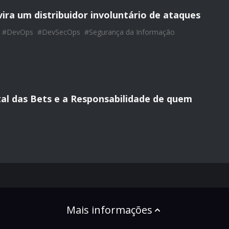
vira um distribuidor involuntário de ataques
#
DevOps
#
DevSecOps
#
Segurança da Informação
tal das Bets e a Responsabilidade de quem
Mais informações