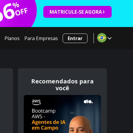
66
%
OFF
MATRICULE-SE AGORA
Planos
Para Empresas
Entrar
Recomendados para
você