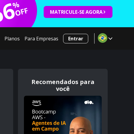
66
%
OFF
MATRICULE-SE AGORA
Planos
Para Empresas
Entrar
Recomendados para
você