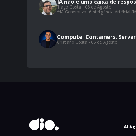
IA não é uma caixa de respos
Tiago Costa - 06 de Agosto
#
IA Generativa
#
Inteligência Artificial (I
Compute, Containers, Server
Cristiano Costa - 06 de Agosto
AI Ag