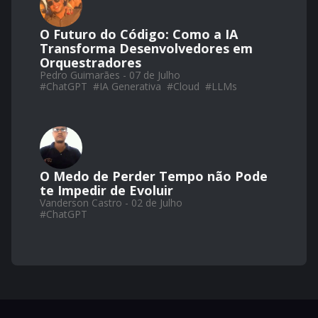
O Futuro do Código: Como a IA
Transforma Desenvolvedores em
Orquestradores
Pedro Guimarães - 07 de Julho
#
ChatGPT
#
IA Generativa
#
Cloud
#
LLMs
O Medo de Perder Tempo não Pode
te Impedir de Evoluir
Vanderson Castro - 02 de Julho
#
ChatGPT