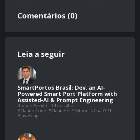
Comentários (0)
Leia a seguir
SmartPortos Brasil: Dev. an AI-
Powered Smart Port Platform with
Assisted-AI & Prompt Engineering
Railson Arruda - 14 de Julho
#
Claude Code
#
Claude 3
#
Python
#
ChatGPT
#
JavaScript