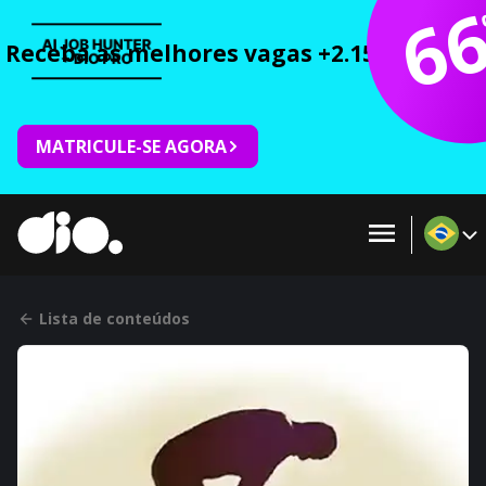
6
Receba as melhores vagas +2.150 cursos 
MATRICULE-SE AGORA
Lista de conteúdos