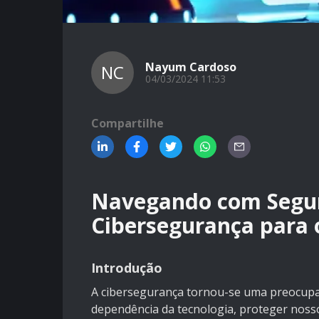
Nayum Cardoso
NC
04/03/2024 11:53
Compartilhe
Navegando com Segur
Cibersegurança para 
Introdução
A cibersegurança tornou-se uma preocupaçã
dependência da tecnologia, proteger nosso