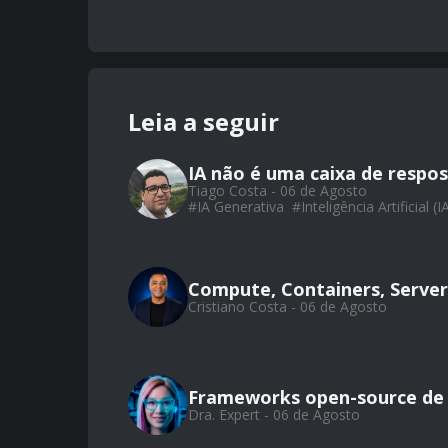
Leia a seguir
IA não é uma caixa de respos
Tiago Costa - 06 de Agosto
#
IA Generativa
#
Inteligência Artificial (I
Compute, Containers, Server
Cristiano Costa - 06 de Agosto
Frameworks open-source de
Dra. Expert - 06 de Agosto