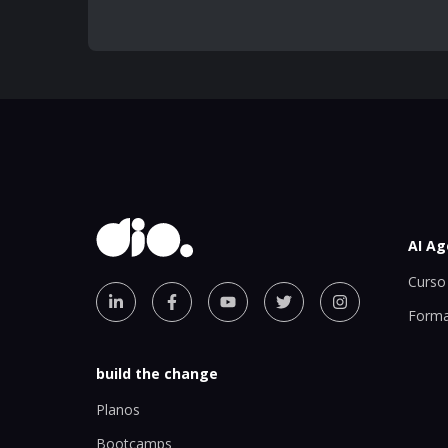
AI Ag
Curso 
Forma
build the change
Planos
Bootcamps