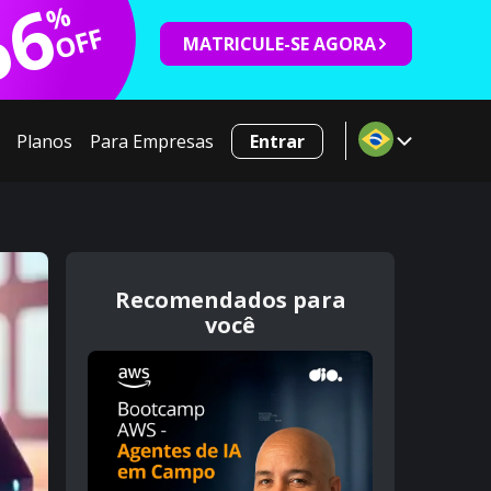
66
%
OFF
MATRICULE-SE AGORA
Planos
Para Empresas
Entrar
Recomendados para
você