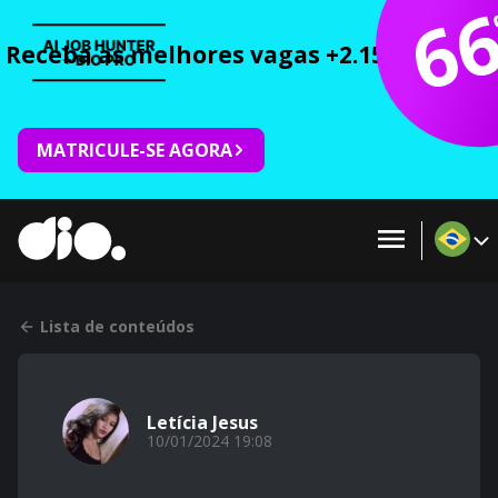
6
Receba as melhores vagas +2.150 cursos 
MATRICULE-SE AGORA
Lista de conteúdos
Letícia Jesus
10/01/2024 19:08