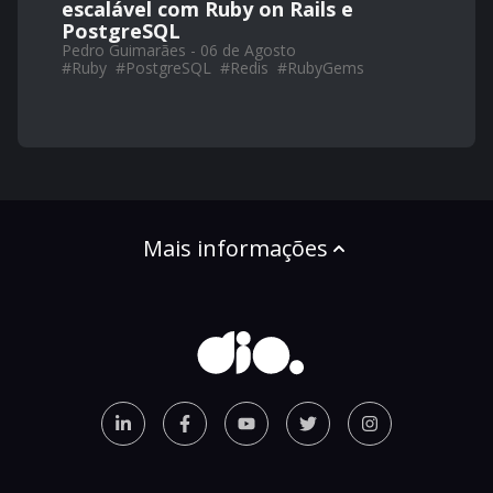
escalável com Ruby on Rails e
PostgreSQL
Pedro Guimarães - 06 de Agosto
#
Ruby
#
PostgreSQL
#
Redis
#
RubyGems
Mais informações