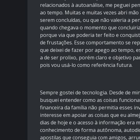
relacionados à autoanálise, me peguei pe
ao tempo. Muitas e muitas vezes abri mão 
serem concluídas, ou que não valeria a pe
quando chegava o momento que concluiria a
porque via que poderia ter feito e conqui
de frustações. Esse comportamento se repet
que deixei de fazer por apego ao tempo, e
a de ser prolixo, porém claro e objetivo 
pois vou usá-lo como referência futura.
Sempre gostei de tecnologia. Desde de mi
busquei entender como as coisas funcionav
financeira da família não permitia esses i
interesse em apoiar as coisas que eu alme
dias de hoje e o acesso à informação era mu
conhecimento de forma autônoma, autodid
apostilas que conseguia com amigos, arr