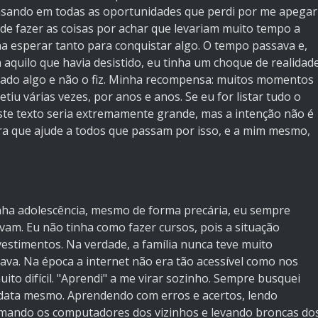
nsando em todas as oportunidades que perdi por me apegar
de fazer as coisas por achar que levariam muito tempo a
na esperar tanto para conquistar algo. O tempo passava e,
quilo que havia desistido, eu tinha um choque de realidad
stado algo e não o fiz. Minha recompensa: muitos momentos
iu várias vezes, por anos e anos. Se eu for listar tudo o
ste texto seria extremamente grande, mas a intenção não é
para que ajude a todos que passam por isso, e a mim mesmo,
nha adolescência, mesmo de forma precária, eu sempre
am. Eu não tinha como fazer cursos, pois a situação
nvestimentos. Na verdade, a família nunca teve muito
java. Na época a internet não era tão acessível como nos
ito difícil. "Aprendi" a me virar sozinho. Sempre busquei
ata mesmo. Aprendendo com erros e acertos, lendo
umando os computadores dos vizinhos e levando broncas do