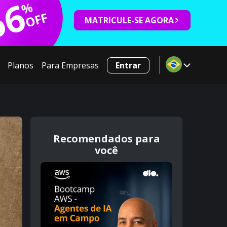
66
%
OFF
MATRICULE-SE AGORA
Planos
Para Empresas
Entrar
Recomendados para
você