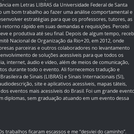
ância em Letras LIBRAS da Universidade Federal de Santa
ado um bom trabalho ao fazer uma análise comportamental e
esenvolver estratégias para que os professores, tutores, as
m retorno rápido em suas demandas e requisições. Percebi
leve e produtiva até seu final. Depois de algum tempo, receb
omitê Nacional de Organização da Rio+20, em 2012, onde
mpresas parceiras e outros colaboradores no levantamento
esenvolvimento de soluções acessíveis para que todos os
ia, internet, áudio e vídeo, além de meios de comunicação,
tos durante todo o evento. Ali fornecemos tradução e
asileira de Sinais (LIBRAS) e Sinais Internacionais (SI),
udiodescrição, site e aplicativos acessíveis, mapas táteis,
 dos eventos mais acessíveis do Brasil. Foi um grande event
em diplomas, sem graduação atuando em um evento dessa
s trabalhos ficaram escassos e me “desviei do caminho”.