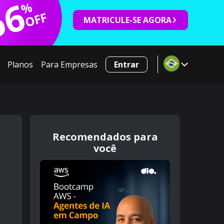
66
%
OFF
MATRICULE-SE AGORA
Planos
Para Empresas
Entrar
Recomendados para
você