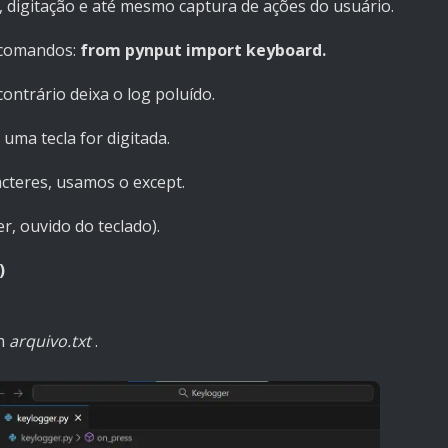
 digitação e até mesmo captura de ações do usuário.
 comandos:
from pynput import keyboard.
ontrário deixa o log poluído.
uma tecla for digitada.
acteres, usamos o except.
er, ouvido do teclado).
)
em
arquivo.txt
.