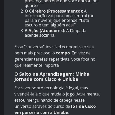
presença percebe que você entrou no
quarto.
O Cérebro (Processamento):
A
informação vai para uma central (ou
para a nuvem) que entende: "Está
escuro e tem alguém aqui".
A Ação (Atuadores):
A lâmpada
acende sozinha.
Essa "conversa" invisível economiza o seu
bem mais precioso: o
tempo
. Em vez de
gerenciar tarefas repetitivas, você foca no
que realmente importa.
O Salto na Aprendizagem: Minha
Jornada com Cisco e Uniube
Escrever sobre tecnologia é legal, mas
vivenciá-la é o que muda o jogo. Atualmente,
estou mergulhando de cabeça nesse
universo através do curso de
IoT da Cisco
em parceria com a Uniube
.