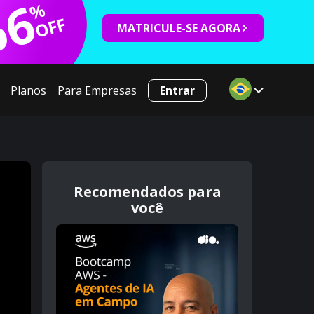
66
%
OFF
MATRICULE-SE AGORA
Planos
Para Empresas
Entrar
Recomendados para
você