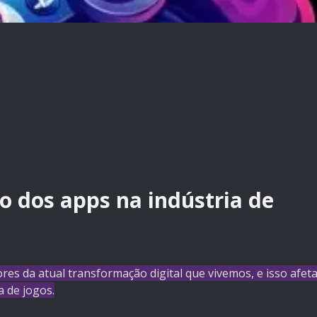
o dos apps na indústria de
es da atual transformação digital que vivemos, e isso afet
a de jogos.