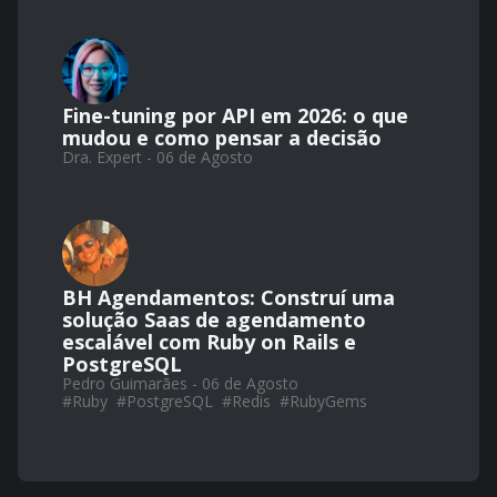
Fine-tuning por API em 2026: o que
mudou e como pensar a decisão
Dra. Expert - 06 de Agosto
BH Agendamentos: Construí uma
solução Saas de agendamento
escalável com Ruby on Rails e
PostgreSQL
Pedro Guimarães - 06 de Agosto
#
Ruby
#
PostgreSQL
#
Redis
#
RubyGems