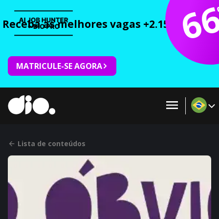
6
Receba as melhores vagas +2.150 cursos 
MATRICULE-SE AGORA
Lista de conteúdos