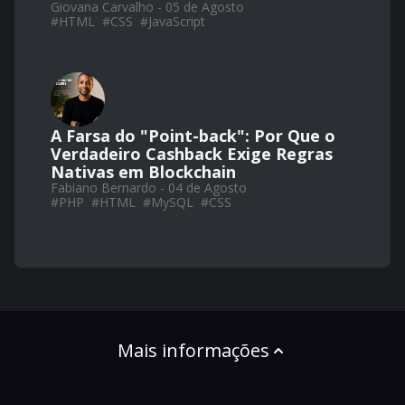
Giovana Carvalho - 05 de Agosto
#
HTML
#
CSS
#
JavaScript
A Farsa do "Point-back": Por Que o
Verdadeiro Cashback Exige Regras
Nativas em Blockchain
Fabiano Bernardo - 04 de Agosto
#
PHP
#
HTML
#
MySQL
#
CSS
Mais informações