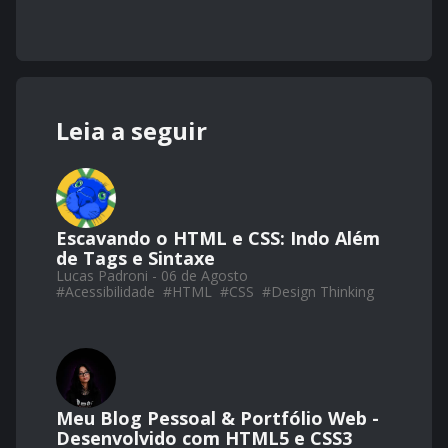
Leia a seguir
Escavando o HTML e CSS: Indo Além
de Tags e Sintaxe
Lucas Padroni - 06 de Agosto
#
Acessibilidade
#
HTML
#
CSS
#
Design Thinking
Meu Blog Pessoal & Portfólio Web -
Desenvolvido com HTML5 e CSS3