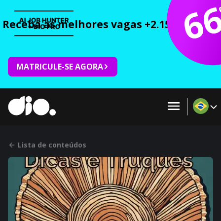
6
Receba as melhores vagas +2.150 cursos 
MATRICULE-SE AGORA
Lista de conteúdos