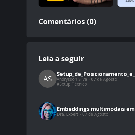
Comentários (0)
Leia a seguir
Setup_de_Posicionamento_e_
AS
Andrysson Silva - 07 de Agosto
#
Setup Técnico
Embeddings multimodais em 
Dra. Expert - 07 de Agosto