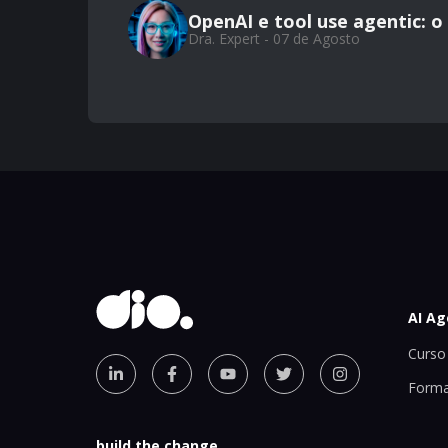
OpenAI e tool use agentic: 
Dra. Expert - 07 de Agosto
AI Ag
Curso 
Forma
build the change