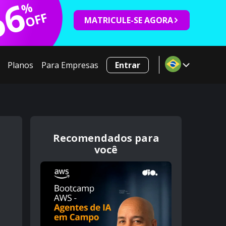
66
%
OFF
MATRICULE-SE AGORA
Planos
Para Empresas
Entrar
Recomendados para
você