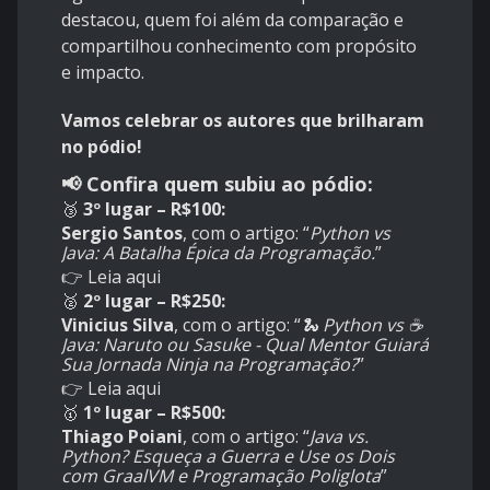
destacou, quem foi além da comparação e
compartilhou conhecimento com propósito
e impacto.
Vamos celebrar os autores que brilharam
no pódio!
📢
Confira quem subiu ao pódio:
🥉
3º lugar – R$100:
Sergio Santos
, com o artigo: “
Python vs
Java: A Batalha Épica da Programação.
”
👉
Leia aqui
🥈
2º lugar – R$250:
Vinicius Silva
, com o artigo: “
🐍 Python vs ☕
Java: Naruto ou Sasuke - Qual Mentor Guiará
Sua Jornada Ninja na Programação?
”
👉
Leia aqui
🥇
1º lugar – R$500:
Thiago Poiani
, com o artigo: “
Java vs.
Python? Esqueça a Guerra e Use os Dois
com GraalVM e Programação Poliglota
”