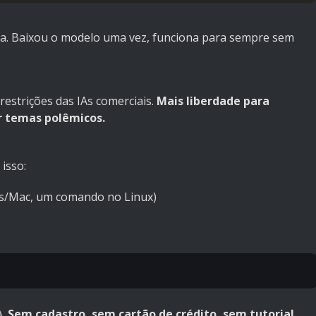
rta. Baixou o modelo uma vez, funciona para sempre sem
strições das IAs comerciais.
Mais liberdade para
er temas polêmicos.
 isso:
s/Mac, um comando no Linux)
A.
Sem cadastro, sem cartão de crédito, sem tutorial