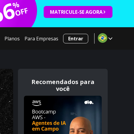
66
%
OFF
MATRICULE-SE AGORA
Planos
Para Empresas
Entrar
Recomendados para
você