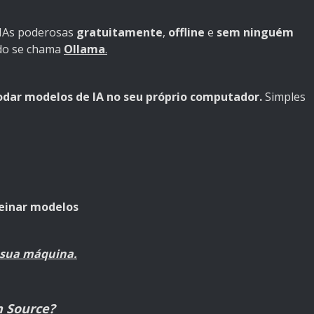
 IAs poderosas
gratuitamente
,
offline
e
sem ninguém
do se chama
Ollama
.
odar modelos de IA no seu próprio computador.
Simples
reinar modelos
 sua máquina.
n Source?