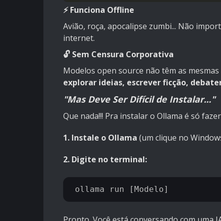
⚡ Funciona Offline
Avião, roça, apocalipse zumbi... Não impo
internet.
🔓 Sem Censura Corporativa
Modelos open source não têm as mesmas re
explorar ideias, escrever ficção, debat
"Mas Deve Ser Difícil de Instalar..."
Que nada!!! Pra instalar o Ollama é só fazer
1. Instale o Ollama
(um clique no Window
2. Digite no terminal:
Pronto. Você está conversando com uma I