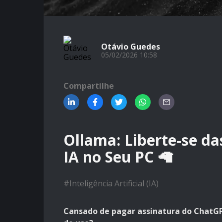
Otávio Guedes
05/02/2026 10:58
Compartilhe
Ollama: Liberte-se d
IA no Seu PC 🦙
#
Inteligência Artificial (IA)
Cansado de pagar assinatura do ChatGP