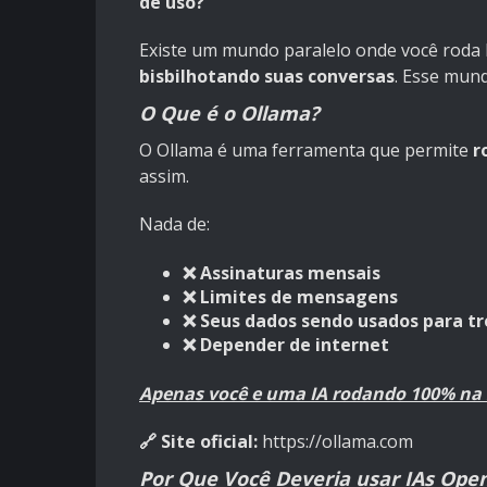
de uso?
Existe um mundo paralelo onde você roda
bisbilhotando suas conversas
. Esse mun
O Que é o Ollama?
O Ollama é uma ferramenta que permite
r
assim.
Nada de:
❌ Assinaturas mensais
❌ Limites de mensagens
❌ Seus dados sendo usados para t
❌ Depender de internet
Apenas você e uma IA rodando 100% na
🔗 Site oficial:
https://ollama.com
Por Que Você Deveria usar IAs Ope