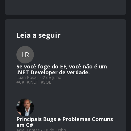
Leia a seguir
LR
Se você foge do EF, você não é um
.NET Developer de verdade.
Luan Rosa - 02 de Julho
#
C#
#
.NET
#
SQL
Principais Bugs e Problemas Comuns
em C#
Adiel Fontes - 10 de Junho