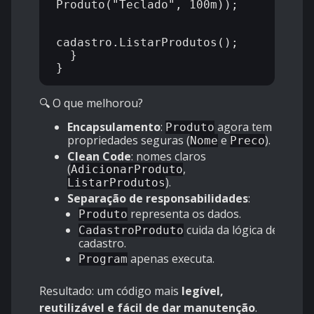
Produto("Teclado", 100m));

cadastro.ListarProdutos();

  }

🔍 O que melhorou?
Encapsulamento
:
agora tem
Produto
propriedades seguras (
e
).
Nome
Preco
Clean Code
: nomes claros
(
,
AdicionarProduto
).
ListarProdutos
Separação de responsabilidades
:
representa os dados.
Produto
cuida da lógica de
CadastroProduto
cadastro.
apenas executa.
Program
Resultado: um código mais
legível,
reutilizável e fácil de dar manutenção
.