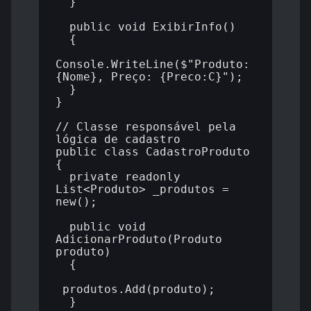
  }

  public void ExibirInfo()

  {

Console.WriteLine($"Produto: 
{Nome}, Preço: {Preco:C}");

  }

}

// Classe responsável pela 
lógica de cadastro

public class CadastroProduto

{

  private readonly 
List<Produto> _produtos = 
new();

  public void 
AdicionarProduto(Produto 
produto)

  {

_produtos.Add(produto);

  }
