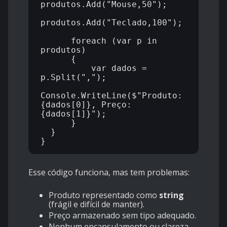
produtos.Add("Mouse,50");

produtos.Add("Teclado,100");

      foreach (var p in 
produtos)

      {

          var dados = 
p.Split(",");

Console.WriteLine($"Produto: 
{dados[0]}, Preço: 
{dados[1]}");

      }

  }

Esse código funciona, mas tem problemas:
Produto representado como
string
(frágil e difícil de manter).
Preço armazenado sem tipo adequado.
Nenhum encapsulamento ou clareza.