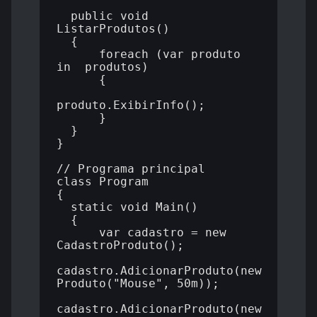
  public void 
ListarProdutos()

  {

      foreach (var produto 
in _produtos)

      {

produto.ExibirInfo();

      }

  }

}

// Programa principal

class Program

{

  static void Main()

  {

      var cadastro = new 
CadastroProduto();

cadastro.AdicionarProduto(new 
Produto("Mouse", 50m));

cadastro.AdicionarProduto(new 