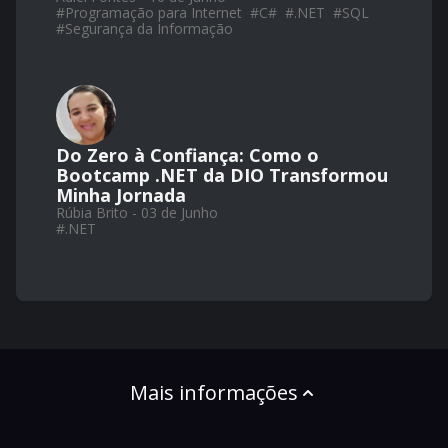
#
Programação para Internet
#
C#
#
.NET
#
SQL
#
Segurança da Informação
Do Zero à Confiança: Como o
Bootcamp .NET da DIO Transformou
Minha Jornada
Rúbia Brito - 03 de Junho
#
.NET
Mais informações