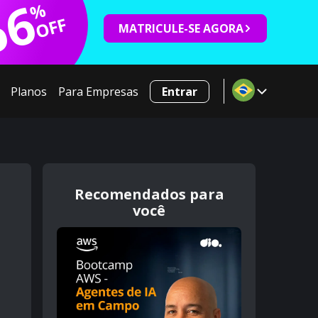
66
%
OFF
MATRICULE-SE AGORA
Planos
Para Empresas
Entrar
Recomendados para
você