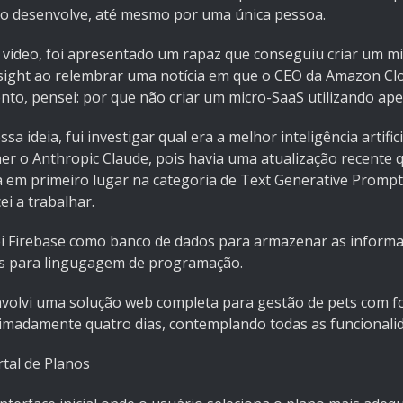
o desenvolve, até mesmo por uma única pessoa.
vídeo, foi apresentado um rapaz que conseguiu criar um mic
sight ao relembrar uma notícia em que o CEO da Amazon Clo
o, pensei: por que não criar um micro-SaaS utilizando apena
sa ideia, fui investigar qual era a melhor inteligência arti
her o Anthropic Claude, pois havia uma atualização recente
a em primeiro lugar na categoria de Text Generative Promp
i a trabalhar.
zei Firebase como banco de dados para armazenar as informa
js para lingugagem de programação.
volvi uma solução web completa para gestão de pets com foc
imadamente quatro dias, contemplando todas as funcionalid
rtal de Planos