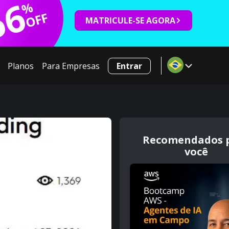
66
%
OFF
MATRICULE-SE AGORA
Planos
Para Empresas
Entrar
Recomendados 
você