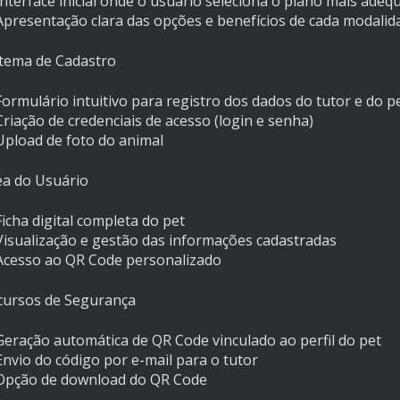
Interface inicial onde o usuário seleciona o plano mais ade
Apresentação clara das opções e benefícios de cada modalid
stema de Cadastro
Formulário intuitivo para registro dos dados do tutor e do p
Criação de credenciais de acesso (login e senha)
Upload de foto do animal
ea do Usuário
Ficha digital completa do pet
Visualização e gestão das informações cadastradas
Acesso ao QR Code personalizado
ecursos de Segurança
Geração automática de QR Code vinculado ao perfil do pet
Envio do código por e-mail para o tutor
Opção de download do QR Code