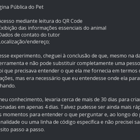
gina Pública do Pet
Acesso mediante leitura do QR Code
Exibição das informações essenciais do animal
Dados de contato do tutor
Localização/endereço;
sse experimento, cheguei à conclusão de que, mesmo na data 
erramenta e não pode substituir completamente uma pessoa
bi que precisava entender o que ela me fornecia em termos 
nações, mas era necessário que eu entendesse onde ela para
lhando.
u conhecimento, levaria cerca de mais de 30 dias para criar
onadas em apenas 4 dias. Talvez pudesse ser ainda mais ráp
s momentos para entender o que perguntar e, ao longo do 
nalidade ou uma linha de código específica e não precisei sa
sito passo a passo.