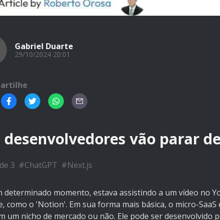
Gabriel Duarte
D
29/10/2024 20:01
artilhe
s desenvolvedores vão parar de
de 3
#
ChatGPT
#
Next.js
 determinado momento, estava assistindo a um vídeo no Y
e, como o 'Notion'. Em sua forma mais básica, o micro-SaaS
em um nicho de mercado ou não. Ele pode ser desenvolvido p