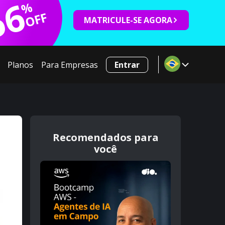
66
%
OFF
MATRICULE-SE AGORA
Planos
Para Empresas
Entrar
Recomendados para
você