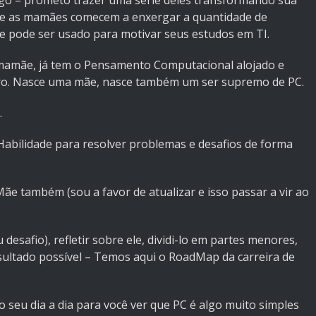
rtigo – prometo trazer uma série deles transformando sua
que as mamães comecem a enxergar a quantidade de
e pode ser usado para motivar seus estudos em TI.
 mamãe, já tem o Pensamento Computacional alojado e
ro. Nasce uma mãe, nasce também um ser supremo de PC.
.
abilidade para resolver problemas e desafios de forma
Mãe também (sou a favor de atualizar e isso passar a vir ao
esafio), refletir sobre ele, dividi-lo em partes menores,
sultado possível – Temos aqui o RoadMap da carreira de
 seu dia a dia para você ver que PC é algo muito simples