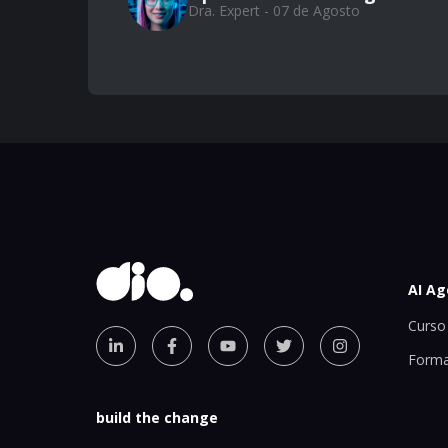
Dra. Expert - 07 de Agosto
AI Ag
Curso 
Forma
build the change