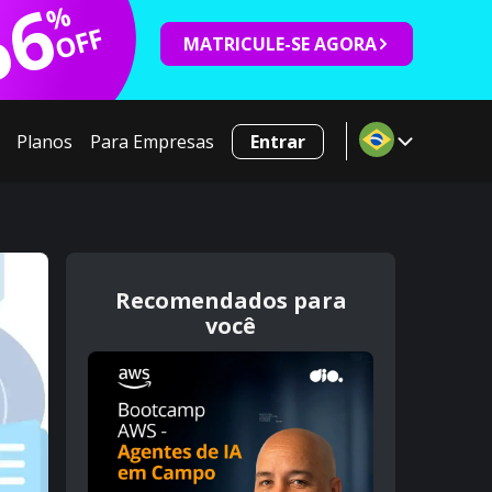
66
%
OFF
MATRICULE-SE AGORA
Planos
Para Empresas
Entrar
Recomendados para
você