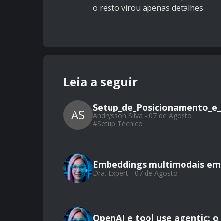
o resto virou apenas detalhes
Leia a seguir
Setup_de_Posicionamento_e_
AS
Andrysson Silva - 07 de Agosto
#
Setup Técnico
Embeddings multimodais em 
Dra. Expert - 07 de Agosto
OpenAI e tool use agentic: 