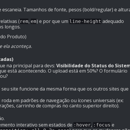
le escaneia. Tamanhos de fonte, pesos (bold/regular) e altur
.
lativas (
,
) e por que um
adequado
rem
em
line-height
os longos.
 do Produto)
e ela aconteça.
cadas)
ue na principal para devs:
Visibilidade do Status do Siste
que está acontecendo. O upload está em 50%? O formulário
vou?
seu site funcione da mesma forma que os outros sites que
 roda em padrões de navegação ou ícones universais (ex:
ções, carrinho de compras no canto superior direito).
o.
mento interativo sem estados de
,
e
:hover
:focus