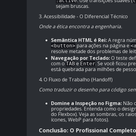
. Use transições suaves (
:active
t
sejam bruscas.
3. Acessibilidade - O Diferencial Técnico
Onde a ética encontra a engenharia.
Semântica HTML é Rei:
A regra núme
para ações na página e
<button>
<
resolve metade dos problemas de leit
Navegação por Teclado:
O teste def
com o
e
. Se você ficou p
TAB
Enter
está quebrada para milhões de pesso
4. O Fluxo de Trabalho (Handoff)
Como traduzir o desenho para código sem 
Domine a Inspeção no Figma:
Não o
propriedades. Entenda como o desig
do Flexbox). Veja as sombras, os rai
ícones, WebP para fotos).
Conclusão: O Profissional Complet