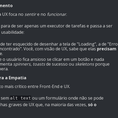
amento
 a UX foca no
sentir
e no
funcionar
.
para de ser apenas um executor de tarefas e passa a ser
usabilidade:
de ter esquecido de desenhar a tela de "Loading", a de "Erro
ncontrado". Você, com visão de UX, sabe que elas
precisam
e.
 o usuário fica ansioso se clicar em um botão e nada
lementa
spinners
,
toasts
de sucesso ou
skeletons
porque
pera.
tra a Empatia
o mais crítico entre Front-End e UX.
m sem
ou um formulário onde não se pode
alt text
lhas graves de UX que, na maioria das vezes,
só o