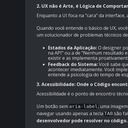
2. UX não é Arte, é Lógica de Comport
Enquanto a UI foca na "cara" da interface,
Quando você entende o básico de UX, você 
um solucionador de problemas técnicos de 
Estados da Aplicação:
O designer po
na API" ou a de "Nenhum resultado e
existir e as implementa proativament
Feedback do Sistema:
Você sabe que
acontecer imediatamente. Você imp
entende a psicologia do tempo de es
3. Acessibilidade: Onde o Código encon
Acessibilidade é o ponto de encontro técnic
Um botão sem
, uma image
aria-label
navegar usando apenas a tecla
são fa
TAB
desenvolvedor pode resolver no código.