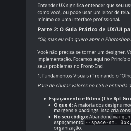
Entender UX significa entender que seu u
como você, ou pode usar um leitor de tela.
mínimo de uma interface profissional.
Parte 2: O Guia Prático de UX/UI p
"Ok, mas eu não quero abrir o Photoshop
Você não precisa se tornar um designer. 
implementação. Focamos aqui no Princípio
seus problemas no Front-End.
1. Fundamentos Visuais (Treinando o "Olho 
Pare de chutar valores no CSS e entenda a 
Espaçamento e Ritmo (The 8pt Gri
O que é:
A maioria dos designs mod
margens e paddings. Isso cria consi
No seu código:
Abandone
margin
espaçamento:
--space-sm: 8px
organização.