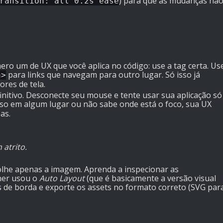
) para que as mudanças nã
ransition: all 0.2s ease
ro um de UX que você aplica no código: use a tag certa. Us
para links que navegam para outro lugar. Só isso já
a>
ores de tela.
initivo. Desconecte seu mouse e tente usar sua aplicação só
reso em algum lugar ou não sabe onde está o foco, sua UX
as.
atrito.
lhe apenas a imagem. Aprenda a inspecionar as
ner usou o
Auto Layout
(que é basicamente a versão visual
os de borda e exporte os assets no formato correto (SVG par
o