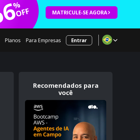
66
%
OFF
MATRICULE-SE AGORA
Planos
Para Empresas
Entrar
Recomendados para
você