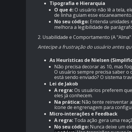
Tipografia e Hierarquia
O que é:
O usuário não lê a tela, e
de linha guiam esse escaneamento
No seu código:
Entenda unidades re
melhora a legibilidade de parágraf
2. Usabilidade e Comportamento (A "Alma"
Antecipe a frustração do usuário antes qu
As Heurísticas de Nielsen (Simplifi
Não precisa decorar as 10, mas foq
O usuário sempre precisa saber o 
está sendo enviado? O sistema tra
Lei de Jakob
A regra:
Os usuários preferem que 
eles já conhecem.
Na prática:
Não tente reinventar a
ícone de engrenagem para configura
Micro-interações e Feedback
A regra:
Toda ação gera uma reaçã
No seu código:
Nunca deixe um ele