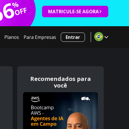
66
%
OFF
MATRICULE-SE AGORA
Planos
Para Empresas
Entrar
Recomendados para
você