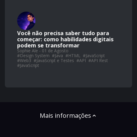
Você não precisa saber tudo para
começar: como habilidades digitais
podem se transformar
Sophie Ale - 01 de Agosto
#
Design System
#
Java
#
HTML
#
JavaScript
#
Web3
#
JavaScript e Testes
#
API
#
API Rest
#
JavaScript
Mais informações