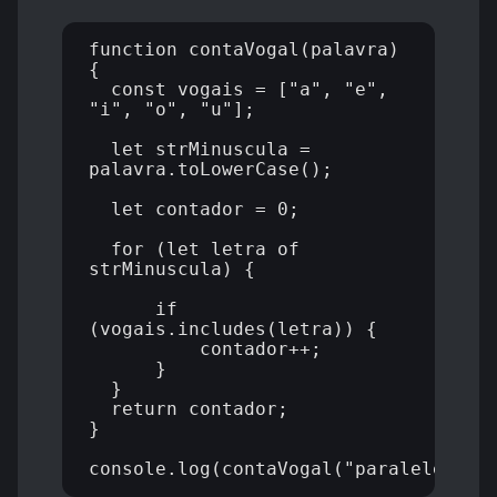
function contaVogal(palavra) 
{

  const vogais = ["a", "e", 
"i", "o", "u"];

  let strMinuscula = 
palavra.toLowerCase();

  let contador = 0;

  for (let letra of 
strMinuscula) {

      if 
(vogais.includes(letra)) {

          contador++;

      }

  }

  return contador;

}
