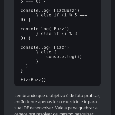
5 === 0) {

console.log("FizzBuzz")

      } else if (i % 5 === 
0) {

console.log("Buzz")

      } else if (i % 3 === 
0) {

console.log("Fizz")

      } else {

          console.log(i)

      }

  }

}

Lembrando que o objetivo é de fato praticar,
então tente apenas ler o exercício e ir para
sua IDE desenvolver. Vale a pena quebrar a
cabeça pra resolver ou mesmo pesquisar