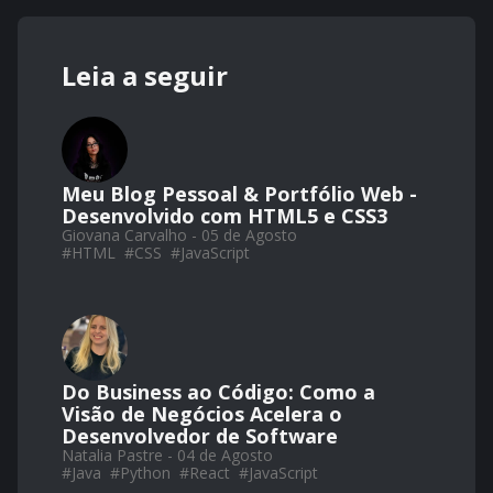
Leia a seguir
Meu Blog Pessoal & Portfólio Web -
Desenvolvido com HTML5 e CSS3
Giovana Carvalho - 05 de Agosto
#
HTML
#
CSS
#
JavaScript
Do Business ao Código: Como a
Visão de Negócios Acelera o
Desenvolvedor de Software
Natalia Pastre - 04 de Agosto
#
Java
#
Python
#
React
#
JavaScript