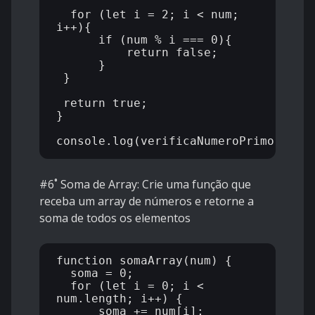
  for (let i = 2; i < num; 
i++){

      if (num % i === 0){

          return false;

      }

 }

 return true;

}

#6˚
Soma de Array: Crie uma função que
receba um array de números e retorne a
soma de todos os elementos
function somaArray(num) {

  soma = 0;

  for (let i = 0; i < 
num.length; i++) {

      soma += num[i];
