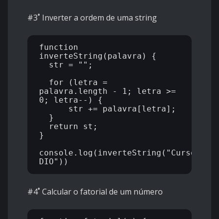
#3˚ Inverter a ordem de uma string
function 
inverteString(palavra) {

  str = "";

  for (letra = 
palavra.length - 1; letra >= 
0; letra--) {

      str += palavra[letra];

  }

  return st;

}

console.log(inverteString("Curso 
#4˚ Calcular o fatorial de um número