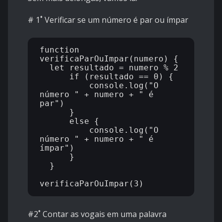
# 1˚ Verificar se um número é par ou ímpar
function 
verificaParOuImpar(numero) {

  let resultado = numero % 2

      if (resultado == 0) {

          console.log("O 
número " + numero + " é 
par")

      }

      else {

          console.log("O 
número " + numero + " é 
ímpar")

      }

  }

#2˚ Contar as vogais em uma palavra