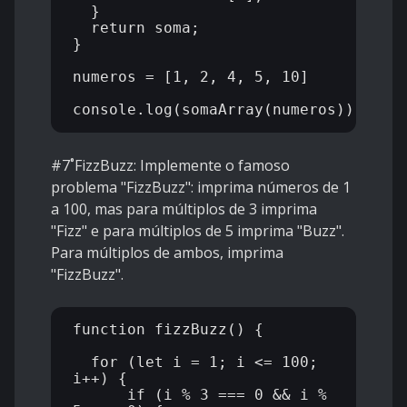
  }

  return soma;

}

numeros = [1, 2, 4, 5, 10]

#7˚
FizzBuzz: Implemente o famoso
problema "FizzBuzz": imprima números de 1
a 100, mas para múltiplos de 3 imprima
"Fizz" e para múltiplos de 5 imprima "Buzz".
Para múltiplos de ambos, imprima
"FizzBuzz".
function fizzBuzz() {

  for (let i = 1; i <= 100; 
i++) {

      if (i % 3 === 0 && i % 