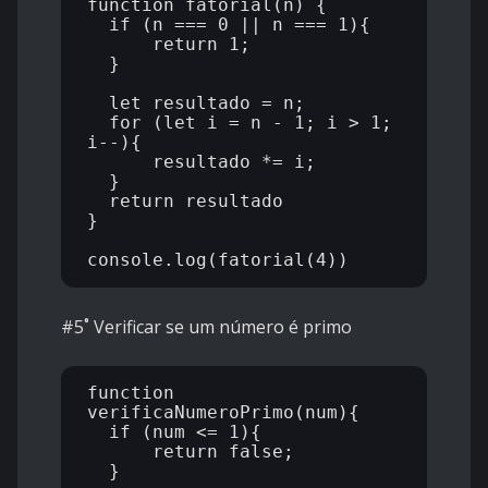
function fatorial(n) {

  if (n === 0 || n === 1){

      return 1;

  }

  let resultado = n;

  for (let i = n - 1; i > 1; 
i--){

      resultado *= i;

  }

  return resultado

}

#5˚ Verificar se um número é primo
function 
verificaNumeroPrimo(num){

  if (num <= 1){

      return false;

  }
