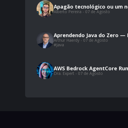
Apagão tecnológico ou um 
Alberto Pereira - 07 de Agosto
Aprendendo Java do Zero — Pa
Arthur Haerdy - 07 de Agosto
#
Java
AWS Bedrock AgentCore Run
Dra. Expert - 07 de Agosto