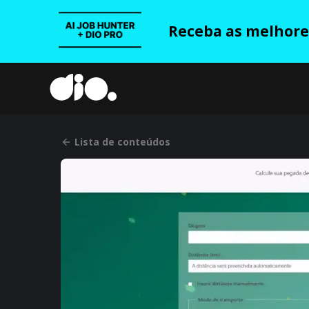
Receba as melhores
Lista de conteúdos