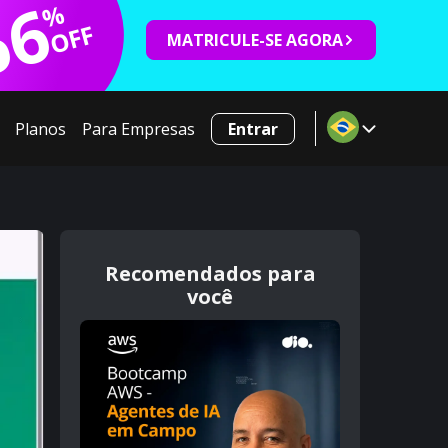
66
%
OFF
MATRICULE-SE AGORA
Planos
Para Empresas
Entrar
Recomendados para
você