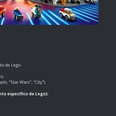
to de Lego.
o.
o, "Star Wars", "City").
to específico de Lego):