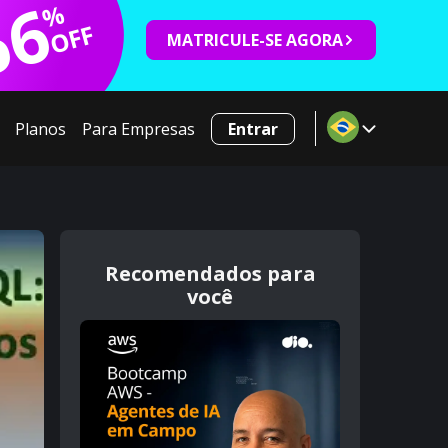
66
%
OFF
MATRICULE-SE AGORA
Planos
Para Empresas
Entrar
Recomendados para
você