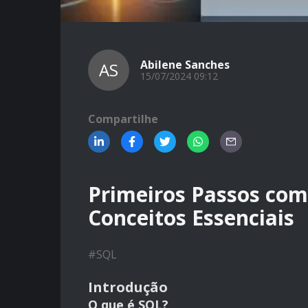
Abilene Sanches
AS
15/07/2024 09:12
Compartilhe
Primeiros Passos co
Conceitos Essenciais
#
SQL
Introdução
O que é SQL?