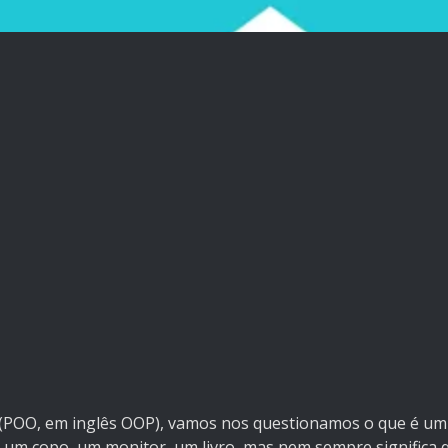
 (POO, em inglês OOP), vamos nos questionamos o que é um
m copo, um monitor, um livro, mas nem sempre significa qu