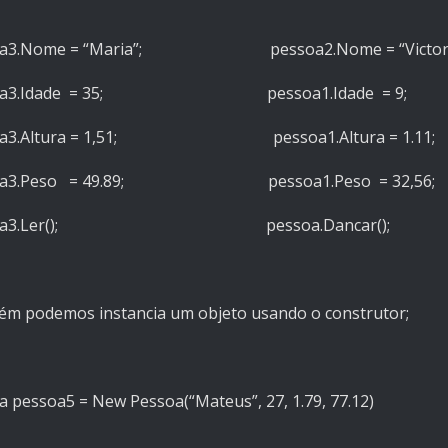
oa3.Nome = “Maria”; pessoa2.Nome = “Victo
soa3.Idade = 35; pessoa1.Idade = 9;
oa3.Altura = 1,51; pessoa1.Altura = 1.11;
oa3.Peso = 49.89; pessoa1.Peso = 32,56;
soa3.Ler(); pessoa.Dancar();
m podemos instancia um objeto usando o construtor;
a pessoa5 = New Pessoa(“Mateus”, 27, 1.79, 77.12)