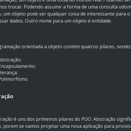
os trocar. Podendo assumir a forma de uma consulta odont
o, um objeto pode ser qualquer coisa de interessante para
ssar dados. Outro nome para um objeto é entidade.
gramação orientada a objeto contém quatros pilares, sendo
Abstração;
Encapsulamento;
Herança;
Polimorfismo.
ração
ração é uns dos primeiros pilares do POO. Abstração signif
o, porem se vamos projetar uma nova aplicação para proce