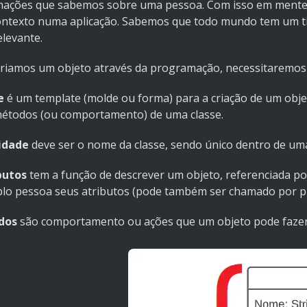
mações que sabemos sobre uma pessoa. Com isso em mente v
ontexto numa aplicação. Sabemos que todo mundo tem um ti
elevante.
criamos um objeto através da programação, necessitaremo
e
é um template (molde ou forma) para a criação de um objet
métodos (ou comportamento) de uma classe.
idade
deve ser o nome da classe, sendo único dentro de uma
butos
tem a função de descrever um objeto, referenciada po
lo pessoa seus atributos (pode também ser chamado por pro
dos
são comportamento ou ações que um objeto pode fazer.