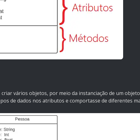
criar vários objetos, por meio da instanciação de um objeto
tipos de dados nos atributos e comportasse de diferentes m