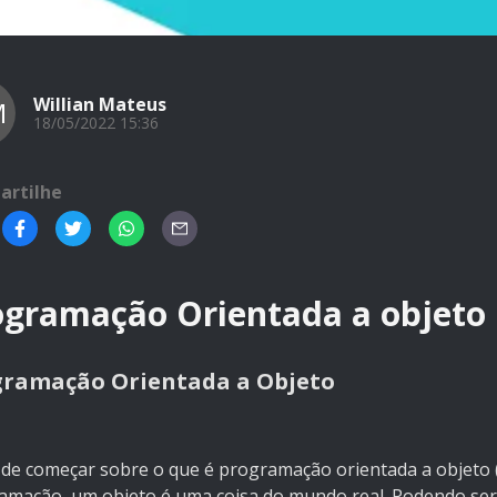
Willian Mateus
M
18/05/2022 15:36
artilhe
ogramação Orientada a objeto
gramação Orientada a Objeto
 de começar sobre o que é programação orientada a objeto
amação, um objeto é uma coisa do mundo real. Podendo ser u