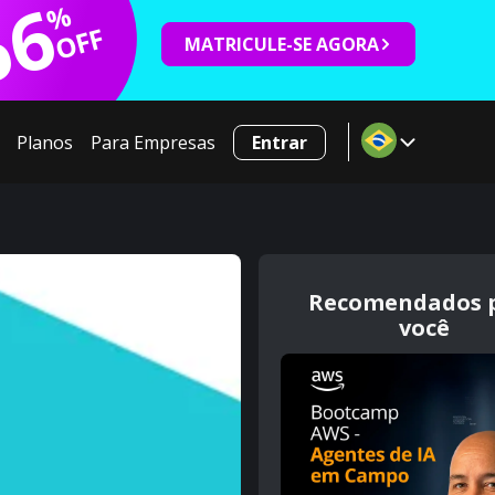
66
%
OFF
MATRICULE-SE AGORA
Planos
Para Empresas
Entrar
Recomendados 
você