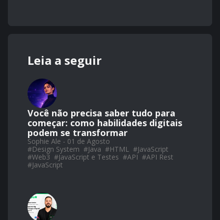
Leia a seguir
Você não precisa saber tudo para
começar: como habilidades digitais
podem se transformar
Sophie Ale - 01 de Agosto
#
Design System
#
Java
#
HTML
#
JavaScript
#
Web3
#
JavaScript e Testes
#
API
#
API Rest
#
JavaScript