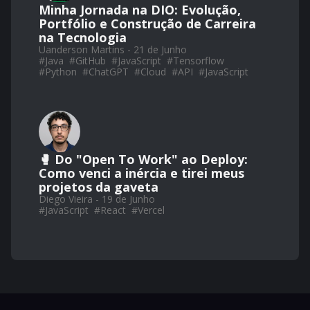
Minha Jornada na DIO: Evolução,
Portfólio e Construção de Carreira
na Tecnologia
Uanderson Martins - 21 de Junho
#
Java
#
GitHub
#
JavaScript
#
Tensorflow
#
Python
#
ChatGPT
#
Cloud
#
API
#
JavaScript
🥊 Do "Open To Work" ao Deploy:
Como venci a inércia e tirei meus
projetos da gaveta
Diego Vieira - 19 de Junho
#
JavaScript
#
React
#
Vercel