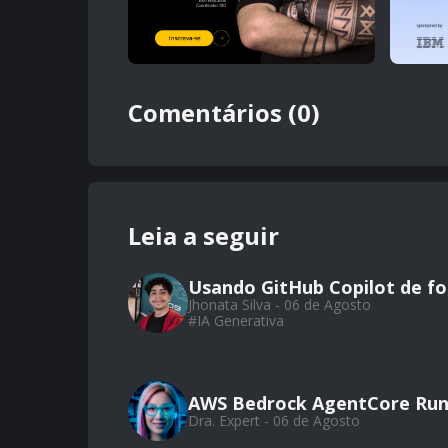
Comentários (0)
Leia a seguir
Usando GitHub Copilot de for
Jhonata Silva - 06 de Agosto
#
IA Generativa
AWS Bedrock AgentCore Run
Dra. Expert - 06 de Agosto