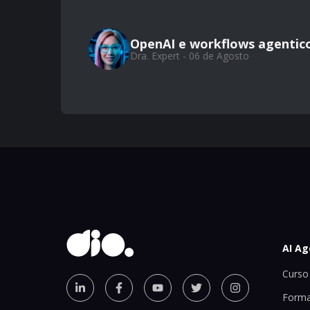
OpenAI e workflows agentic
Dra. Expert - 06 de Agosto
AI Ag
Curso 
Forma