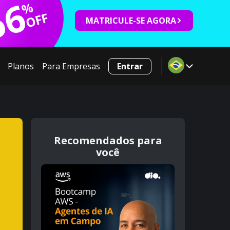
66
%
OFF
MATRICULE-SE AGORA
Planos
Para Empresas
Entrar
Recomendados para
você