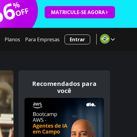
66
%
OFF
MATRICULE-SE AGORA
Planos
Para Empresas
Entrar
Recomendados para
você