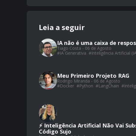
Leia a seguir
IA não é uma caixa de respos
Tiago Costa - 06 de Agosto
#
IA Generativa
#
Inteligência Artificial (I
Meu Primeiro Projeto RAG
Rodrigo Miranda - 06 de Agosto
#
Docker
#
Python
#
LangChain
#
Intelig
⚡ Inteligência Artificial Não Vai Su
Código Sujo