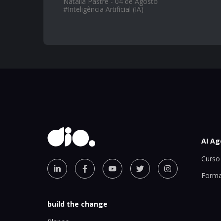
Natalia Pastre - 04 de Agosto
#
Inteligência Artificial (IA)
AI Ag
Curso 
Forma
build the change