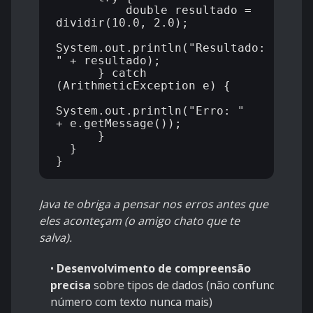
          double resultado = 
dividir(10.0, 2.0);

System.out.println("Resultado: 
" + resultado);

      } catch 
(ArithmeticException e) {

System.out.println("Erro: " 
+ e.getMessage());

      }

  }

Java te obriga a pensar nos erros antes que
eles aconteçam (o amigo chato que te
salva).
•
Desenvolvimento de compreensão
precisa
sobre tipos de dados (não confundir
número com texto nunca mais)