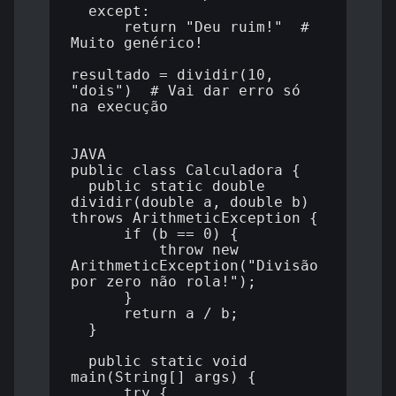
  except:

      return "Deu ruim!"  # 
Muito genérico!

resultado = dividir(10, 
"dois")  # Vai dar erro só 
na execução

JAVA

public class Calculadora {

  public static double 
dividir(double a, double b) 
throws ArithmeticException {

      if (b == 0) {

          throw new 
ArithmeticException("Divisão 
por zero não rola!");

      }

      return a / b;

  }

  public static void 
main(String[] args) {

      try {
