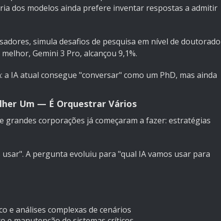
ia dos modelos ainda prefere inventar respostas a admitir
isadores, simula desafios de pesquisa em nível de doutorado
melhor, Gemini 3 Pro, alcançou 9,1%.
gica: a IA atual consegue "conversar" como um PhD, mas ainda
lher Um — É Orquestrar Vários
e grandes corporações já começaram a fazer: estratégias
s usar". A pergunta evoluiu para "qual IA vamos usar para
co e análises complexas de cenários
o e manutenção de sistemas críticos