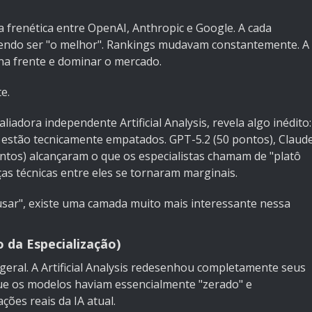
renética entre OpenAI, Anthropic e Google. A cada
endo ser "o melhor". Rankings mudavam constantemente. A
r na frente e dominar o mercado.
e.
aliadora independente Artificial Analysis, revela algo inédito:
 estão tecnicamente empatados. GPT-5.2 (50 pontos), Claud
ontos) alcançaram o que os especialistas chamam de "platô
as técnicas entre eles se tornaram marginais.
usar", existe uma camada muito mais interessante nessa
o da Especialização)
eral. A Artificial Analysis redesenhou completamente seus
que os modelos haviam essencialmente "zerado" e
ções reais da IA atual.