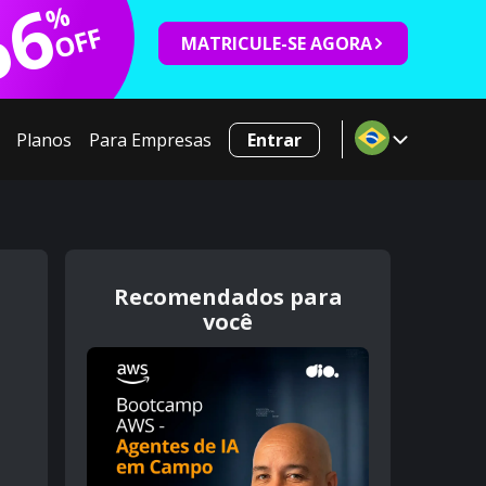
66
%
OFF
MATRICULE-SE AGORA
Planos
Para Empresas
Entrar
Recomendados para
você