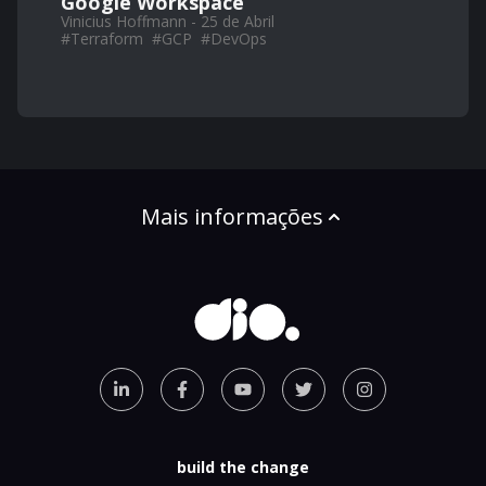
Google Workspace
Vinicius Hoffmann - 25 de Abril
#
Terraform
#
GCP
#
DevOps
Mais informações
build the change