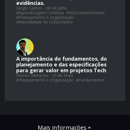
evidências.
Sergio Santos - 06 de Julho
#
Aprendizagem Contínua
#
Autoconhecimento
#
Planejamento e Organização
#
Mentalidade de Crescimento
A importância do fundamentos, do
planejamento e das especificações
para gerar valor em projetos Tech
Vinicius Menezes - 23 de Maio
#
Planejamento e Organização
#
Fundamentos
Mais informações