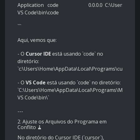
Application code 0.0.0.0 C:\Users\Home\Ap
VS Code\bin\code
```
Aqui, vemos que:
- O
Cursor IDE
está usando `code` no
diretório:
`c:\Users\Home\AppData\Local\Programs\cursor\re
- O
VS Code
está usando `code` no diretório:
`C:\Users\Home\AppData\Local\Programs\Microsof
VS Code\bin\`
---
2. Ajuste os Arquivos do Programa em
Conflito 🧹
No diretório do Cursor IDE (`cursor`),