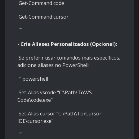
Get-Command code
Get-Command cursor
```
-
Crie Aliases Personalizados (Opcional):
Se preferir usar comandos mais específicos,
adicione aliases no PowerShell:
```powershell
Set-Alias vscode "C:\Path\To\VS
Code\code.exe"
Set-Alias cursor "C:\Path\To\Cursor
IDE\cursor.exe"
```