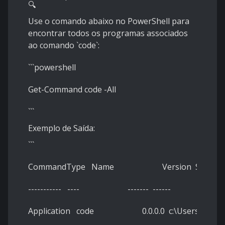
🔍
Use o comando abaixo no PowerShell para
encontrar todos os programas associados
ao comando `code`:
```powershell
Get-Command code -All
```
Exemplo de Saída:
```
CommandType Name Version Source
----------- ---- ------- ------
Application code 0.0.0.0 c:\Users\Home\App