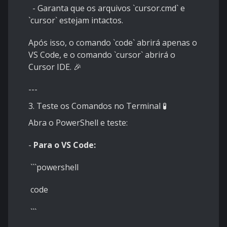
- Garanta que os arquivos `cursor.cmd` e
`cursor` estejam intactos.
Após isso, o comando `code` abrirá apenas o
VS Code, e o comando `cursor` abrirá o
Cursor IDE. 🎉
---
3. Teste os Comandos no Terminal 🧪
Abra o PowerShell e teste:
-
Para o VS Code:
```powershell
code
```