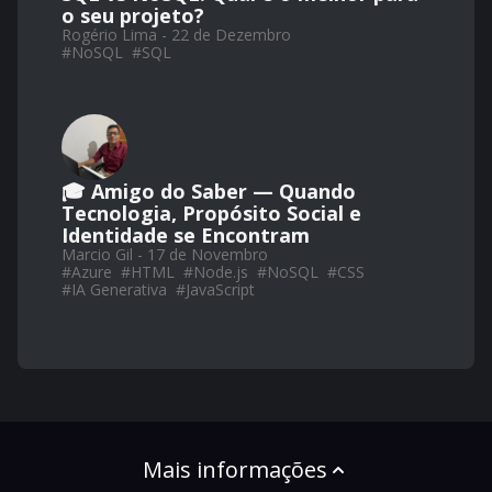
o seu projeto?
Rogério Lima - 22 de Dezembro
#
NoSQL
#
SQL
🎓 Amigo do Saber — Quando
Tecnologia, Propósito Social e
Identidade se Encontram
Marcio Gil - 17 de Novembro
#
Azure
#
HTML
#
Node.js
#
NoSQL
#
CSS
#
IA Generativa
#
JavaScript
Mais informações