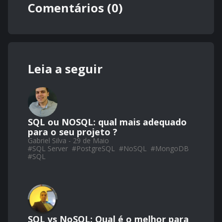
Comentários (0)
Leia a seguir
SQL ou NOSQL: qual mais adequado
para o seu projeto ?
Gabriel Silva - 29 de Maio
#
SQL Server
#
PostgreSQL
#
NoSQL
#
MongoDB
#
SQL
SQL vs NoSQL: Qual é o melhor para