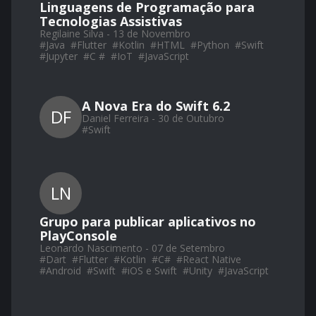
Linguagens de Programação para
Tecnologias Assistivas
Regilaine Silva - 13 de Novembro
#
Java
#
Flutter
#
Kotlin
#
HTML
#
Python
#
Swift
#
Jupyter
#
C #
#
IoT
#
JavaScript
A Nova Era do Swift 6.2
DF
Daniel Ferreira - 30 de Outubro
#
Swift
LN
Grupo para publicar aplicativos no
PlayConsole
Leonardo Nascimento - 07 de Setembro
#
Dart
#
Flutter
#
Kotlin
#
C#
#
React Native
#
Android
#
Swift
#
iOS e Swift
#
Unity
#
JavaScript