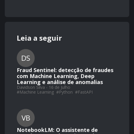
Leia a seguir
DS
Fraud Sentinel: detecção de fraudes
com Machine Learning, Deep
Learning e análise de anomalias
Davidson Silva - 16 de Julho
#
Machine Learning
#
Python
#
FastAPI
VB
NotebookLM: O assistente de