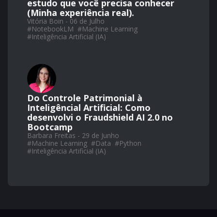
estudo que você precisa conhecer
(Minha experiência real).
Vitória Boin - 06 de Julho
#
NotebookLM
#
Machine Learning
#
Inteligência Artificial (IA)
Do Controle Patrimonial à
Inteligêncial Artificial: Como
desenvolvi o Fraudshield AI 2.0 no
Bootcamp
Barbara Freitas - 29 de Junho
#
Machine Learning
#
Data
#
Python
#
Inteligência Artificial (IA)